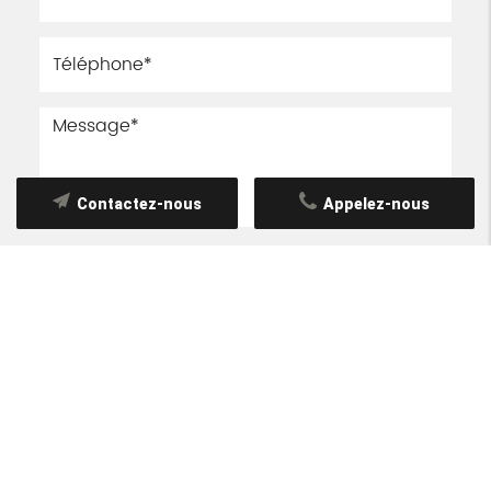
Contactez-nous
Appelez-nous
Les informations recueillies font l’objet d’un
traitement informatique destiné à
CHAPI
TOQUE
, responsable du traitement, afin de
donner suite à votre demande et de vous
recontacter. Les données sont également
destinées à Futur Digital, prestataire de
CHAPI TOQUE. Conformément à la
réglementation en vigueur, vous disposez
notamment d'un droit d'accès, de
rectification, d'opposition et d'effacement